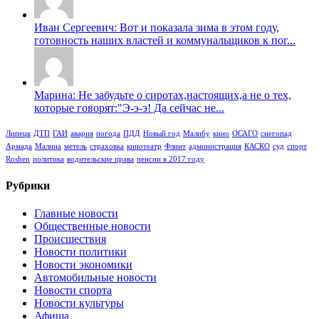
Иван Сергеевич: Вот и показала зима в этом году,
готовность наших властей и коммунальщиков к пог...
Марина: Не забудьте о сиротах,настоящих,а не о тех,
которые говорят:"Э-э-э! Да сейчас не...
Липецк
ДТП
ГАИ
авария
погода
ПДД
Новый год
Малибу
кино
ОСАГО
снегопад
Армада
Малина
метель
страховка
кинотеатр
Флинт
администрация
КАСКО
суд
спорт
Roshen
политика
водительские права
пенсии в 2017 году
Рубрики
Главные новости
Общественные новости
Происшествия
Новости политики
Новости экономики
Автомобильные новости
Новости спорта
Новости культуры
Афиша