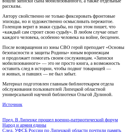
вошли записки сына мобилизованного, а также отдельные
рассказы.
Автору свойственно не только фиксировать фронтовые
эпизоды, но и художественно осмысливать пережитое.
Голенцов верит в знаки судьбы, но при этом пишет, что
«каждый сам строит свою судьбу». В любом случае опыт
каждого человека, особенно человека на войне, бесценен.
После возвращения из зоны СВО герой преподает «Основы
безопасности и защиты Родины» юным воронежцам
и продолжает помогать своим сослуживцам. «Записки
мобилизованного» — это не просто книга, а возможность
оставить след в истории, чтобы подвиг товарищей —
и живых, и павших — не был забыт.
Материал подготовлен главным библиотекарем отдела
обслуживания пользователей Липецкой областной
универсальной научной библиотеки Ольгой Дулиной.
Источник
Пред.
В Липецке прошел военно-патриотический форум
Народ и армия едины
След.
УФСБ России по Липецкой области почтили память