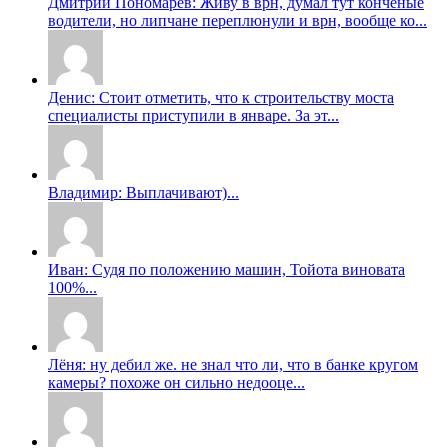
Дмитрий Пономарев: Живу в врн, думал тут конченые
водители, но липчане переплюнули и врн, вообще ко...
Денис: Стоит отметить, что к строительству моста
специалисты приступили в январе. За эт...
Владимир: Выплачивают)...
Иван: Судя по положению машин, Тойота виновата
100%...
Лёня: ну дебил же. не знал что ли, что в банке кругом
камеры? похоже он сильно недооце...