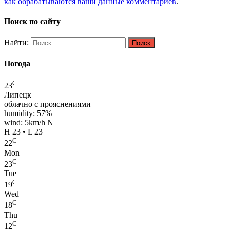
как обрабатываются ваши данные комментариев
.
Поиск по сайту
Найти:
Погода
C
23
Липецк
облачно с прояснениями
humidity: 57%
wind: 5km/h N
H 23 • L 23
C
22
Mon
C
23
Tue
C
19
Wed
C
18
Thu
C
12