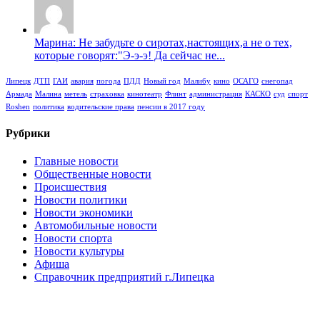
Марина: Не забудьте о сиротах,настоящих,а не о тех,
которые говорят:"Э-э-э! Да сейчас не...
Липецк
ДТП
ГАИ
авария
погода
ПДД
Новый год
Малибу
кино
ОСАГО
снегопад
Армада
Малина
метель
страховка
кинотеатр
Флинт
администрация
КАСКО
суд
спорт
Roshen
политика
водительские права
пенсии в 2017 году
Рубрики
Главные новости
Общественные новости
Происшествия
Новости политики
Новости экономики
Автомобильные новости
Новости спорта
Новости культуры
Афиша
Справочник предприятий г.Липецка