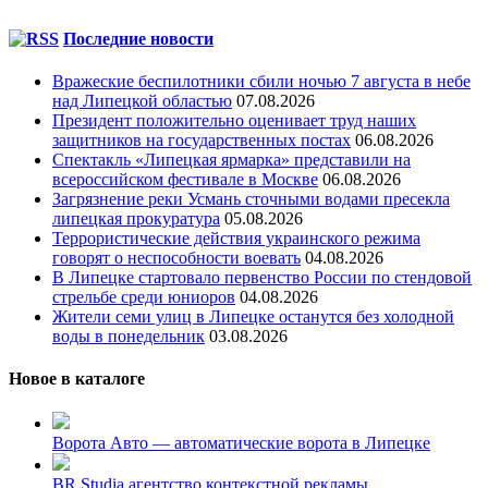
Последние новости
Вражеские беспилотники сбили ночью 7 августа в небе
над Липецкой областью
07.08.2026
Президент положительно оценивает труд наших
защитников на государственных постах
06.08.2026
Спектакль «Липецкая ярмарка» представили на
всероссийском фестивале в Москве
06.08.2026
Загрязнение реки Усмань сточными водами пресекла
липецкая прокуратура
05.08.2026
Террористические действия украинского режима
говорят о неспособности воевать
04.08.2026
В Липецке стартовало первенство России по стендовой
стрельбе среди юниоров
04.08.2026
Жители семи улиц в Липецке останутся без холодной
воды в понедельник
03.08.2026
Новое в каталоге
Ворота Авто — автоматические ворота в Липецке
BR Studia агентство контекстной рекламы