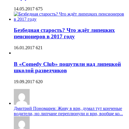
14.05.2017
675
Безбедная старость? Что ждёт липецких
пенсионеров в 2017 году
16.01.2017
621
В «Comedy Club» пошутили над липецкой
школой разведчиков
19.09.2017
620
Дмитрий Пономарев: Живу в врн, думал тут конченые
водители, но липчане переплюнули и врн, вообще ко...