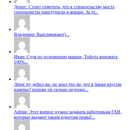
Денис: Стоит отметить, что к строительству моста
специалисты приступили в январе. За эт...
Владимир: Выплачивают)...
Иван: Судя по положению машин, Тойота виновата
100%...
Лёня: ну дебил же. не знал что ли, что в банке кругом
камеры? похоже он сильно недооце...
Admin: Этот вопрос нужно задавать работникам ГАИ,
которые выдают таким идиотам права!...