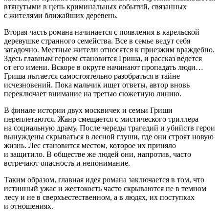
втянутыми в цепь криминальных событий, связанных
с жителями ближайших деревень.
Вторая часть романа начинается с появления в карельской
деревушке странного семейства. Все в семье ведут себя
загадочно. Местные жители относятся к приезжим враждебно.
Здесь главным героем становится Гриша, и рассказ ведется
от его имени. Вскоре в округе начинают пропадать люди…
Гриша пытается самостоятельно разобраться в тайне
исчезновений. Пока мальчик ищет ответы, автор вновь
переключает внимание на третью сюжетную линию.
В финале истории двух москвичек и семьи Гриши
переплетаются. Жанр смещается с мистического триллера
на социальную драму. После череды трагедий и убийств герои
вынуждены скрываться в лесной глуши, где они строят новую
жизнь. Лес становится местом, которое их приняло
и защитило. В обществе же людей они, напротив, часто
встречают опасность и непонимание.
Таким образом, главная идея романа заключается в том, что
истинный ужас и жестокость часто скрываются не в темном
лесу и не в сверхъестественном, а в людях, их поступках
и отношениях.