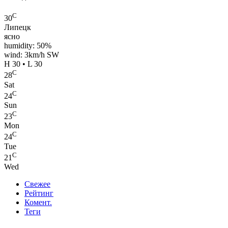
C
30
Липецк
ясно
humidity: 50%
wind: 3km/h SW
H 30 • L 30
C
28
Sat
C
24
Sun
C
23
Mon
C
24
Tue
C
21
Wed
Свежее
Рейтинг
Комент.
Теги