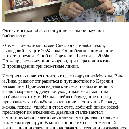
Фото Липецкой областной универсальной научной
библиотеки
«Лес» — дебютный роман Светланы Тюльбашевой,
вышедший в марте 2024 года. Он победил в номинации
«Текст» премии «Сноба» «Сделано в России — 2024».
По жанру это сочетание хоррора, триллера и детектива.
В произведении три сюжетные линии.
История начинается с того, что две подруги из Москвы, Вика
и Лика, решают отправиться в путешествие по Карелии
на машине. Проезжая карельские леса и соблазнившись
ягодой морошкой, девушки уходят далеко от машины
и сбиваются с пути. Их дальнейшее блуждание по лесу
превращается в борьбу за выживание. Постоянный голод,
жажда, порезы, ушибы и страх стать добычей диких зверей
преследуют их ежедневно. Девушки сталкиваются
с мистическими явлениями, видениями пропавших людей
и даже находят труп. В конце концов их спасает местный
житель, но приключения продолжаются: героини оказываются