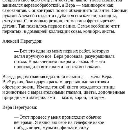
занимался деревообработкой, а Вера — маникюром как
самозанятая. Соцконтракт помог объединить таланты. Своими
руками Алексей создает из дуба и ясеня качели, колодцы,
статуэтки. С помощью резцов, стамесок и фрез вырезает
детали. Так появилось первое панно. Семья особенно чтит
пернатых: в домашней коллекции совы, колибри, аисты.
Алексей Перегудов:
— Вот это одна из моих первых работ, которую
делал вручную всё. Вера рисовала, разукрашивала
потом. В дальнейшем покрыта лаком. Всё это
происходило вот такими вот стамесочками.
Всегда рядом главная вдохновительница — жена Вера.
В её руках, благодаря краскам, деревянные заготовки
обретают жизнь. Из-под тонкой кисти рождаются птицы
и животные с выразительными глазами, цветы, дополненные
природными материалами — мхом, корой, янтарем.
Вера Перегудова:
— Этот процесс у меня происходит обычно
вечерами. Я включаю себе на телефоне какое-
нибудь видео, мультик, фильм и сижу