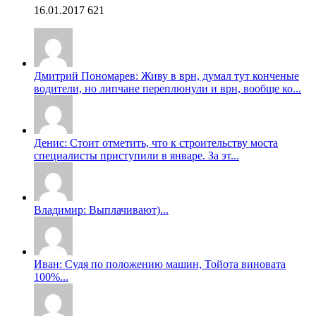
16.01.2017
621
Дмитрий Пономарев: Живу в врн, думал тут конченые
водители, но липчане переплюнули и врн, вообще ко...
Денис: Стоит отметить, что к строительству моста
специалисты приступили в январе. За эт...
Владимир: Выплачивают)...
Иван: Судя по положению машин, Тойота виновата
100%...