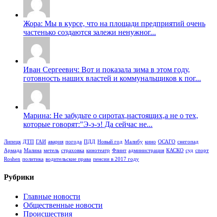
Жора: Мы в курсе, что на площади предприятий очень
частенько создаются залежи ненужног...
Иван Сергеевич: Вот и показала зима в этом году,
готовность наших властей и коммунальщиков к пог...
Марина: Не забудьте о сиротах,настоящих,а не о тех,
которые говорят:"Э-э-э! Да сейчас не...
Липецк
ДТП
ГАИ
авария
погода
ПДД
Новый год
Малибу
кино
ОСАГО
снегопад
Армада
Малина
метель
страховка
кинотеатр
Флинт
администрация
КАСКО
суд
спорт
Roshen
политика
водительские права
пенсии в 2017 году
Рубрики
Главные новости
Общественные новости
Происшествия