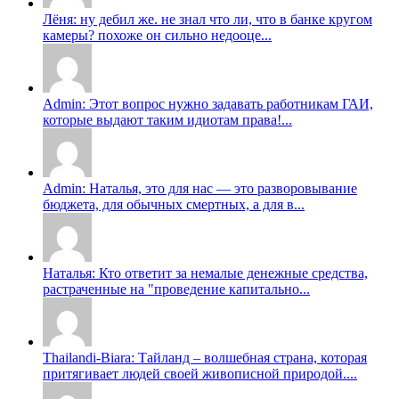
Лёня: ну дебил же. не знал что ли, что в банке кругом
камеры? похоже он сильно недооце...
Admin: Этот вопрос нужно задавать работникам ГАИ,
которые выдают таким идиотам права!...
Admin: Наталья, это для нас — это разворовывание
бюджета, для обычных смертных, а для в...
Наталья: Кто ответит за немалые денежные средства,
растраченные на "проведение капитально...
Thailandi-Biara: Тайланд – волшебная страна, которая
притягивает людей своей живописной природой....