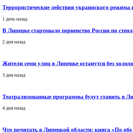
Террористические действия украинского режима г
1 день назад
В Липецке стартовало первенство России по стен
2 дня назад
Жители семи улиц в Липецке останутся без холод
3 дня назад
Театрализованные программы будут ставить в Ли
4 дня назад
Что почитать в Липецкой области: книга «По об