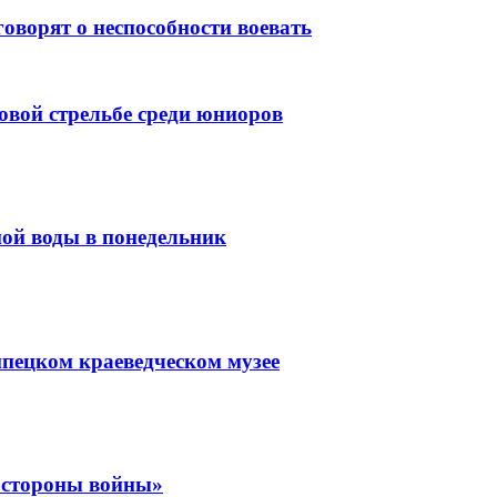
оворят о неспособности воевать
довой стрельбе среди юниоров
ной воды в понедельник
пецком краеведческом музее
е стороны войны»