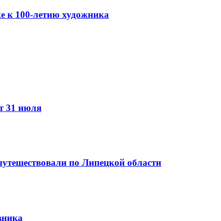
е к 100-летию художника
т 31 июля
путешествовали по Липецкой области
вника