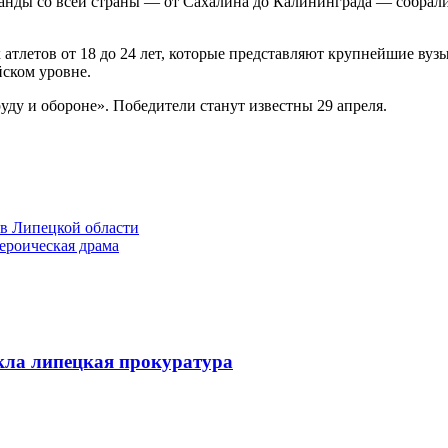
анды со всей страны — от Сахалина до Калининграда — собралис
атлетов от 18 до 24 лет, которые представляют крупнейшие вузы
йском уровне.
уду и обороне». Победители станут известны 29 апреля.
в Липецкой области
ероическая драма
кла липецкая прокуратура