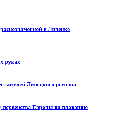
Краснознаменной в Липецке
их руках
яч жителей Липецкого региона
зу первенства Европы по плаванию