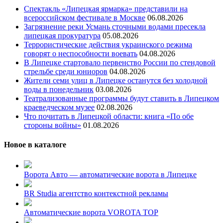
Спектакль «Липецкая ярмарка» представили на
всероссийском фестивале в Москве
06.08.2026
Загрязнение реки Усмань сточными водами пресекла
липецкая прокуратура
05.08.2026
Террористические действия украинского режима
говорят о неспособности воевать
04.08.2026
В Липецке стартовало первенство России по стендовой
стрельбе среди юниоров
04.08.2026
Жители семи улиц в Липецке останутся без холодной
воды в понедельник
03.08.2026
Театрализованные программы будут ставить в Липецком
краеведческом музее
02.08.2026
Что почитать в Липецкой области: книга «По обе
стороны войны»
01.08.2026
Новое в каталоге
Ворота Авто — автоматические ворота в Липецке
BR Studia агентство контекстной рекламы
Автоматические ворота VOROTA TOP