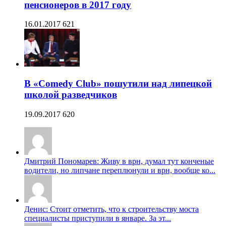
пенсионеров в 2017 году
16.01.2017
621
В «Comedy Club» пошутили над липецкой
школой разведчиков
19.09.2017
620
Дмитрий Пономарев: Живу в врн, думал тут конченые
водители, но липчане переплюнули и врн, вообще ко...
Денис: Стоит отметить, что к строительству моста
специалисты приступили в январе. За эт...