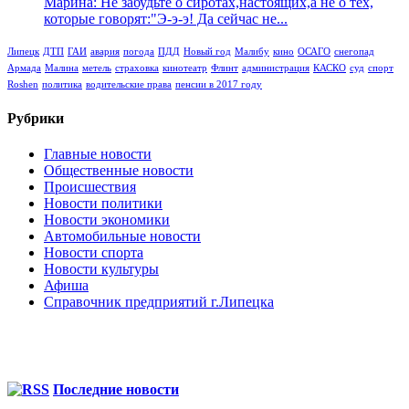
Марина: Не забудьте о сиротах,настоящих,а не о тех,
которые говорят:"Э-э-э! Да сейчас не...
Липецк
ДТП
ГАИ
авария
погода
ПДД
Новый год
Малибу
кино
ОСАГО
снегопад
Армада
Малина
метель
страховка
кинотеатр
Флинт
администрация
КАСКО
суд
спорт
Roshen
политика
водительские права
пенсии в 2017 году
Рубрики
Главные новости
Общественные новости
Происшествия
Новости политики
Новости экономики
Автомобильные новости
Новости спорта
Новости культуры
Афиша
Справочник предприятий г.Липецка
Последние новости