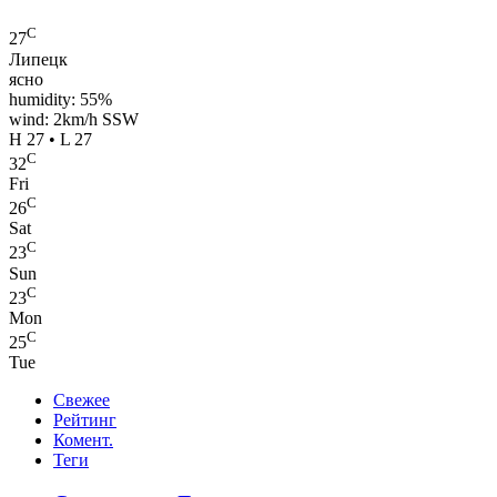
C
27
Липецк
ясно
humidity: 55%
wind: 2km/h SSW
H 27 • L 27
C
32
Fri
C
26
Sat
C
23
Sun
C
23
Mon
C
25
Tue
Свежее
Рейтинг
Комент.
Теги