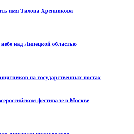
ить имя Тихона Хренникова
 небе над Липецкой областью
ащитников на государственных постах
сероссийском фестивале в Москве
кла липецкая прокуратура