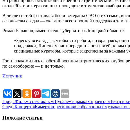
В Грязях прошел масштабный военно-патриотический фестивал
около 30-ти интерактивных площадок: в том числе «лаборатори
В числе гостей фестиваля были ветераны СВО и их семьи, вос
ее ключевых задач — оказание всесторонней поддержки тем, кто
Роман Балашов, заместитель губернатора Липецкой области:
«Здесь у всех задача, чтобы эти ребята, возвращаясь, он
поддержки, Липецк у нас впереди планеты всей, к нам при
специальные кураторы, которые закреплены за каждым у
Гости знакомились с работой военно-патриотических клубов р
по самообороне — и не только.
Источник
Пред.
Фильм-спектакль «Шурале» в рамках проекта «Театр в к
След.
Концерт «Камертон регионов» собрал юных музыкантов 
Похожие статьи