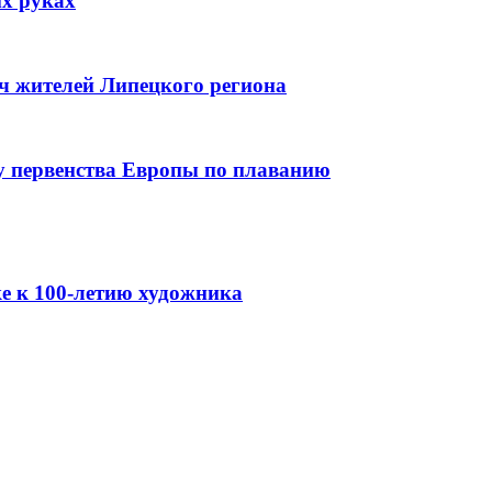
их руках
яч жителей Липецкого региона
зу первенства Европы по плаванию
е к 100-летию художника