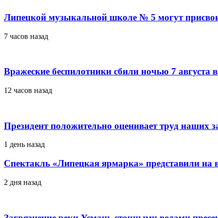
Липецкой музыкальной школе № 5 могут присво
7 часов назад
Вражеские беспилотники сбили ночью 7 августа в
12 часов назад
Президент положительно оценивает труд наших з
1 день назад
Спектакль «Липецкая ярмарка» представили на в
2 дня назад
Загрязнение реки Усмань сточными водами пресе