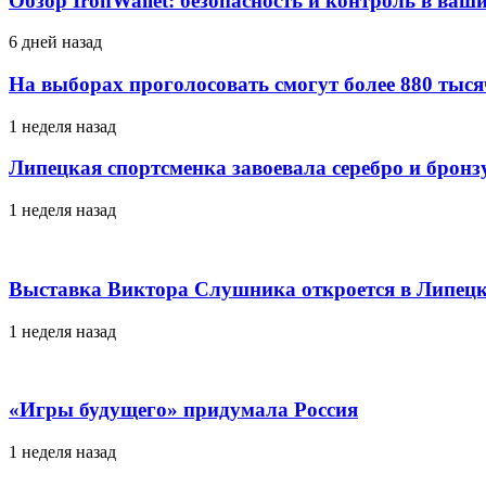
Обзор IronWallet: безопасность и контроль в ваш
6 дней назад
На выборах проголосовать смогут более 880 тыс
1 неделя назад
Липецкая спортсменка завоевала серебро и брон
1 неделя назад
Выставка Виктора Слушника откроется в Липецк
1 неделя назад
«Игры будущего» придумала Россия
1 неделя назад