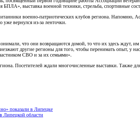
ь, посвященный первой годовщине работы Ассоциации ветерано
я БПЛА», выставка военной техники, стрельба, спортивные сост
питанники военно-патриотических клубов региона. Напомню, Ас
 уже вернулся из-за ленточки.
и понимали, что они возвращаются домой, то что их здесь ждут, 
езжают другие регионы для того, чтобы перенимать опыт, у нас 
частником СВО и за их семьями».
егиона. Посетителей ждали многочисленные выставки. Также для
ино» показали в Липецке
в Липецкой области