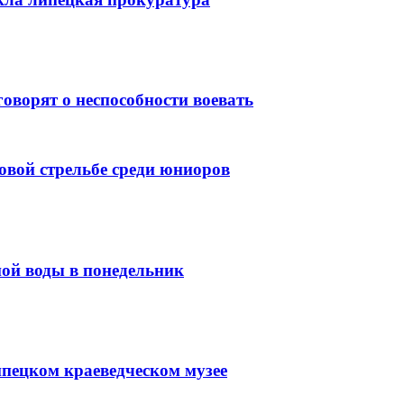
оворят о неспособности воевать
довой стрельбе среди юниоров
ной воды в понедельник
пецком краеведческом музее