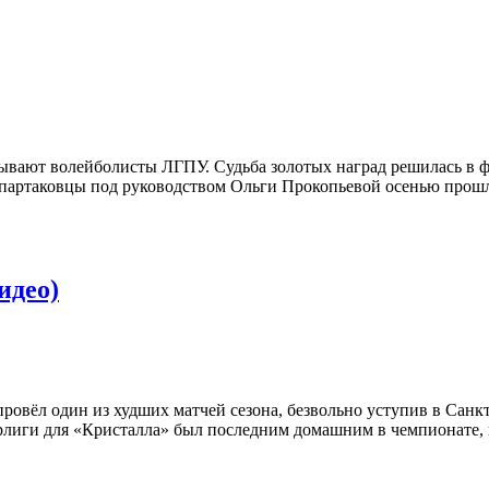
ывают волейболисты ЛГПУ. Судьба золотых наград решилась в ф
артаковцы под руководством Ольги Прокопьевой осенью прошло
идео)
овёл один из худших матчей сезона, безвольно уступив в Санк
ерлиги для «Кристалла» был последним домашним в чемпионате, 