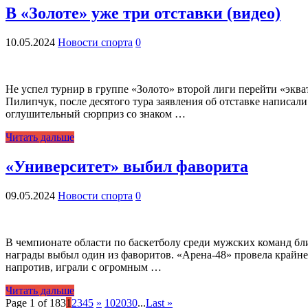
В «Золоте» уже три отставки (видео)
10.05.2024
Новости спорта
0
Не успел турнир в группе «Золото» второй лиги перейти «эква
Пилипчук, после десятого тура заявления об отставке написа
оглушительный сюрприз со знаком …
Читать дальше
«Университет» выбил фаворита
09.05.2024
Новости спорта
0
В чемпионате области по баскетболу среди мужских команд бли
награды выбыл один из фаворитов. «Арена-48» провела крайне
напротив, играли с огромным …
Читать дальше
Page 1 of 183
1
2
3
4
5
»
10
20
30
...
Last »