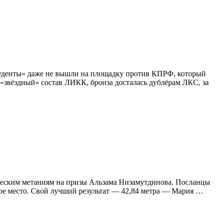
туденты» даже не вышли на площадку против КПРФ, который
«звёздный» состав ЛИКК, бронза досталась дублёрам ЛКС, за
ическим метаниям на призы Альзама Низамутдинова. Посланцы
ртое место. Свой лучший результат — 42,84 метра — Мария …