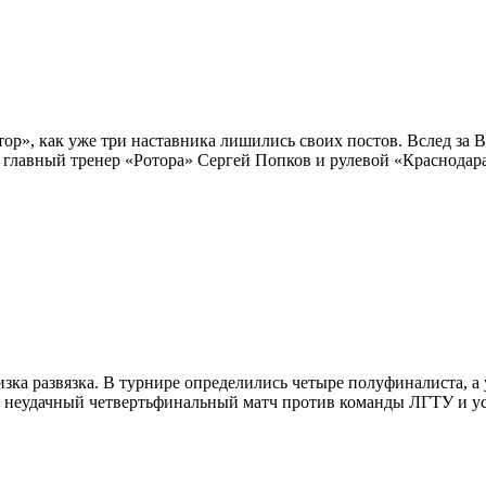
тор», как уже три наставника лишились своих постов. Вслед за
ли главный тренер «Ротора» Сергей Попков и рулевой «Краснода
зка развязка. В турнире определились четыре полуфиналиста, а 
 неудачный четвертьфинальный матч против команды ЛГТУ и уст