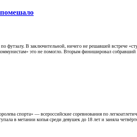
 помешало
о футзалу. В заключительной, ничего не решавшей встрече «с
 «коммунистам» это не помогло. Вторым финишировал собравший 
оролева спорта» — всероссийские соревнования по легкоатлет
упала в метании копья среди девушек до 18 лет и заняла четвё