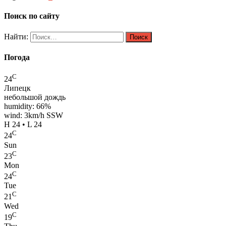
Поиск по сайту
Найти:
Погода
C
24
Липецк
небольшой дождь
humidity: 66%
wind: 3km/h SSW
H 24 • L 24
C
24
Sun
C
23
Mon
C
24
Tue
C
21
Wed
C
19