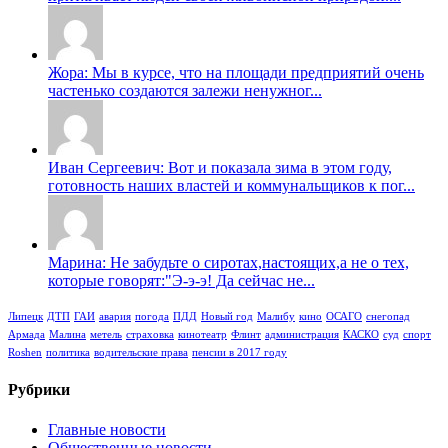
Жора: Мы в курсе, что на площади предприятий очень
частенько создаются залежи ненужног...
Иван Сергеевич: Вот и показала зима в этом году,
готовность наших властей и коммунальщиков к пог...
Марина: Не забудьте о сиротах,настоящих,а не о тех,
которые говорят:"Э-э-э! Да сейчас не...
Липецк
ДТП
ГАИ
авария
погода
ПДД
Новый год
Малибу
кино
ОСАГО
снегопад
Армада
Малина
метель
страховка
кинотеатр
Флинт
администрация
КАСКО
суд
спорт
Roshen
политика
водительские права
пенсии в 2017 году
Рубрики
Главные новости
Общественные новости