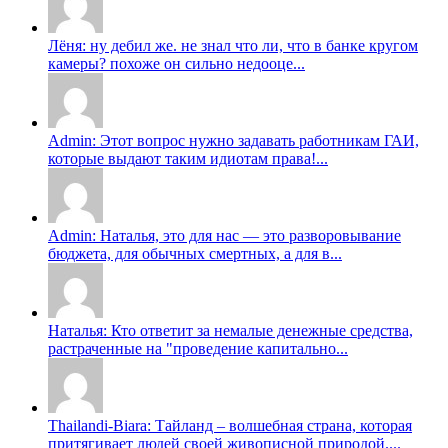
Лёня: ну дебил же. не знал что ли, что в банке кругом
камеры? похоже он сильно недооце...
Admin: Этот вопрос нужно задавать работникам ГАИ,
которые выдают таким идиотам права!...
Admin: Наталья, это для нас — это разворовывание
бюджета, для обычных смертных, а для в...
Наталья: Кто ответит за немалые денежные средства,
растраченные на "проведение капитально...
Thailandi-Biara: Тайланд – волшебная страна, которая
притягивает людей своей живописной природой....