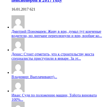
пенсионеров в 2017 году
16.01.2017
621
Дмитрий Пономарев: Живу в врн, думал тут конченые
водители, но липчане переплюнули и врн, вообще ко...
Денис: Стоит отметить, что к строительству моста
специалисты приступили в январе. За эт...
Владимир: Выплачивают)...
Иван: Судя по положению машин, Тойота виновата
100%...