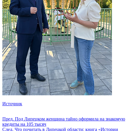
Источник
Пред.
Под Липецком женщина тайно оформила на знакомую
кредиты на 105 тысяч
След.
Что почитать в Липецкой области: книга «Истории