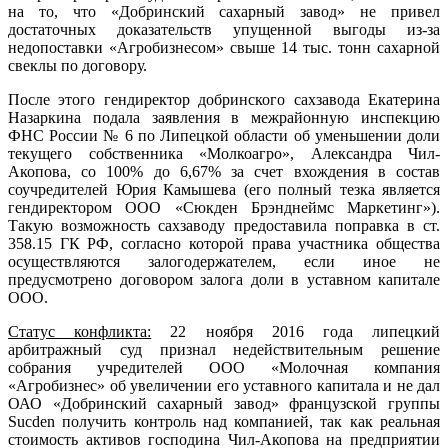
на то, что «Добринский сахарный завод» не привел
достаточных доказательств упущенной выгоды из-за
недопоставки «Агробизнесом» свыше 14 тыс. тонн сахарной
свеклы по договору.
После этого гендиректор добринского сахзавода Екатерина
Назаркина подала заявления в межрайонную инспекцию
ФНС России № 6 по Липецкой области об уменьшении доли
текущего собственника «Молкоагро», Александра Чил-
Акопова, со 100% до 6,67% за счет вхождения в состав
соучредителей Юрия Камышева (его полный тезка является
гендиректором ООО «Сюкден Брэнднеймс Маркетинг»).
Такую возможность сахзаводу предоставила поправка в ст.
358.15 ГК РФ, согласно которой права участника общества
осуществляются залогодержателем, если иное не
предусмотрено договором залога доли в уставном капитале
ООО.
Статус конфликта:
22 ноября 2016 года липецкий
арбитражный суд признал недействительным решение
собрания учредителей ООО «Молочная компания
«Агробизнес» об увеличении его уставного капитала и не дал
ОАО «Добринский сахарный завод» французской группы
Sucden получить контроль над компанией, так как реальная
стоимость активов господина Чил-Акопова на предприятии