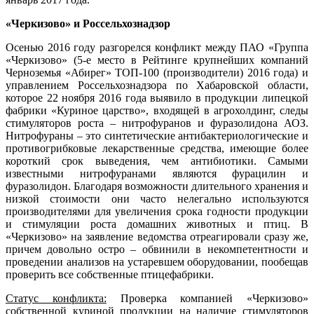
«Черкизово» и Россельхознадзор
Осенью 2016 году разгорелся конфликт между ПАО «Группа
«Черкизово» (5-е место в Рейтинге крупнейших компаний
Черноземья «Абирег» ТОП-100 (производители) 2016 года) и
управлением Россельхознадзора по Хабаровской области,
которое 22 ноября 2016 года выявило в продукции липецкой
фабрики «Куриное царство», входящей в агрохолдинг, следы
стимуляторов роста – нитрофуранов и фуразолидона АОЗ.
Нитрофураны – это синтетические антибактериологические и
противогрибковые лекарственные средства, имеющие более
короткий срок выведения, чем антибиотики. Самыми
известными нитрофуранами являются фурацилин и
фуразолидон. Благодаря возможности длительного хранения и
низкой стоимости они часто нелегально используются
производителями для увеличения срока годности продукции
и стимуляции роста домашних животных и птиц. В
«Черкизово» на заявление ведомства отреагировали сразу же,
причем довольно остро – обвинили в некомпетентности и
проведении анализов на устаревшем оборудовании, пообещав
проверить все собственные птицефабрики.
Статус конфликта:
Проверка компанией «Черкизово»
собственной куриной продукции на наличие стимуляторов