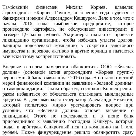
Тамбовский бизнесмен Михаил Корнев, владелец
агрохолдинга «Корнев Групп», в течение года судится с
банкирами и неким Александром Кашкуром. Дело в том, что с
начала 2016 года тамбовское предприятие, которое
производило картофель, не обслуживает инвесткредит в
размере 1,9 млрд рублей. Акционеры пытаются провести
ликвидацию организации, чтобы избежать уплаты долгов.
Банкиры подозревают компанию в сокрытии залогового
имущества и переводе активов в другие юрлица и пытаются
всячески этому воспрепятствовать.
Впервые о своем намерении обанкротить ООО «Зеленая
долина» (основной актив агрохолдинга «Корнев групп»)
черноземный банк заявил в мае 2016 года. Это стало ответной
мерой финансовой компании на заявление «Зеленой долины»
о самоликвидации. Таким образом, господин Корнев решил
разом избавиться от обязательств оплачивать миллиардные
кредиты. В дело вмешался губернатор Александр Никитин,
который попытался мирно урегулировать вопрос при
условии, что «Зеленая долина» отзовет заявление о
ликвидации. Этого не последовало, и в июне банк
присоединился к заявлению господина Кашкура, который
подал в арбитраж банкротный иск на компанию на 1 млн
рублей. Позже финучреждение решило обанкротить сразу