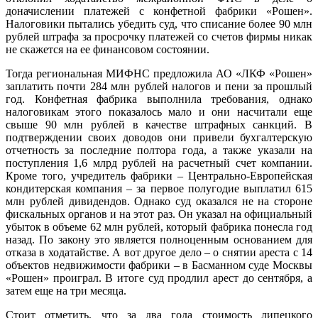
доначислении платежей с конфетной фабрики «Рошен».
Налоговики пытались убедить суд, что списание более 90 млн
рублей штрафа за просрочку платежей со счетов фирмы никак
не скажется на ее финансовом состоянии.
Тогда региональная МИФНС предложила АО «ЛКФ «Рошен»
заплатить почти 284 млн рублей налогов и пени за прошлый
год. Конфетная фабрика выполнила требования, однако
налоговикам этого показалось мало и они насчитали еще
свыше 90 млн рублей в качестве штрафных санкций. В
подтверждении своих доводов они привели бухгалтерскую
отчетность за последние полтора года, а также указали на
поступления 1,6 млрд рублей на расчетный счет компании.
Кроме того, учредитель фабрики – Центрально-Европейская
кондитерская компания – за первое полугодие выплатил 615
млн рублей дивидендов. Однако суд оказался не на стороне
фискальных органов и на этот раз. Он указал на официальный
убыток в объеме 62 млн рублей, который фабрика понесла год
назад. По закону это является полноценным основанием для
отказа в ходатайстве. А вот другое дело – о снятии ареста с 14
объектов недвижимости фабрики – в Басманном суде Москвы
«Рошен» проиграл. В итоге суд продлил арест до сентября, а
затем еще на три месяца.
Стоит отметить, что за два года стоимость липецкого