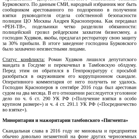
Бурковского. По данным СМИ, народный избранник мог быть
сообщником арестованного по подозрению в получении
взятки руководителя отдела собственной безопасности
полиции ЦО Москвы Андрея Красноперова. Как передавал
«РЕН-ТВ», подельники четко разделили обязанности:
полицейский грозил рейдерским захватом бизнесмену, а
господин Худяков, якобы, предлагал ресторатору свою защиту
за 30% прибыли. В итоге заведение господина Бурковского
было захвачено неизвестными лицами.
Статус конфликта:
Роман Худяков лишился депутатского
мандата в Госдуме и перекочевал в Тамбовскую облдуму.
Перед этим он обратился в Генпрокуратуру с просьбой
разобраться в окружившем его коррупционном скандале.
Оперативного комментария от него получить не удалось.
Господин Красноперов в сентябре 2016 года был арестован
судом на два месяца. В его отношении расследуется уголовное
дело по ч. 6 ст. 290 УК РФ («Получение взятки в особо
крупном размере») и ч. 4 ст. 291.1 УК РФ («Посредничество
во взятке»).
Миноритарии и мажоритарии тамбовского «Пигмента»
Скандальная слава в 2016 году не миновала и предприятия
обычно довольно незаметной на фоне других черноземных