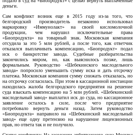
подало в суд на «Биопродукт» с целью вернуть выплаченные
деньги.
Сам конфликт возник еще в 2015 году из-за того, что
белгородский производитель незаконно использовал
маркировку «Иммунолакт» на своей кисломолочной
продукции, чем нарушил исключительные права
«Биопродукта» на товарный знак. Московская компания
отсудила за это 5 млн рублей, а после того, как ответчик
отказался выплачивать компенсацию, «Биопродукт» подал
иск о банкротстве завода. Судебные разбирательства
закончились миром, но, как выяснилось позже, лишь
формальным. Руководство «Шебекинского маслодельного
завода» попросило уменьшить сумму иска и дать отсрочку
платежа. Московская компания сумму снижать отказалась, но
на отсрочку согласилась. При этом в кассационной инстанции
находилась жалоба белгородского предприятия на решение
суда взыскать компенсацию на 5 млн рублей. «Шебекинский
маслодельный завод» выплатил иск до суда, но кассационное
заявление осталось в силе, после чего предприятие
потребовало вернуть деньги назад. Затем руководство
«Биопродукта» направило на «Шебекинский маслодельный
завод» еще одну претензию на нарушение лицензионных
прав, но ответа так и не получило.
Статус конфликта:
На заседании арбитражного суда Москвы