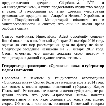
предоставлению кредитов Сбербанком, ВТБ и
«Юникредитбанком», а также предоставило имущество завода
в залог. В голосовании по этим сделкам участвовали
руководители предприятия – Андрей и Николай Утробины и
Олег Подобрянский. Миноритарий обвиняет их в
заинтересованности и считает, что они не имели права
одобрять сделку.
Статус конфликта:
Инвестфонд Adept opportunity company
limited подал иск в тамбовский арбитраж 31 октября 2016 года,
однако до сих пор рассмотрения дела по факту не было.
Следующее заседание назначено на 25 января 2017 года.
Стоит отметить, что шансы доказать свою правоту у
миноритария в данной ситуации очень весомые.
Гендиректор агрохолдинга «Орловская нива» и губернатор
Вадим Потомский
Проблемы с законом у гендиректора агрохолдинга
«Орловская нива» Сергея Будагова начались еще в 2014 году,
как только к власти пришел нынешний губернатор Вадим
Потомский. Региональные власти и лично губернатор не раз
давали понять, что дело «Орловской Нивы» является
приоритетным и его надо доводить до конца как можно
скорее. Об этом, в частности, господин Потомский говорил