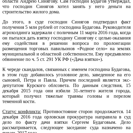
области Андрею Синягову. Сам господин Будагов утверждал,
что господин Синягов хотел занять у него деньги на
строительство жилого дома.
До этого, в суде господин Синягов подтвердил факт
получения 5 млн рублей от господина Будагова. Руководителя
агрохолдинга задержали с поличным 11 марта 2016 года, когда
он пытался дать взятку господину Синягову с целью оказания
ему содействия в решении вопроса по пролонгации
размещения торговых павильонов «Родное село» на землях
муниципальной и областной собственности. Ему предъявлено
обвинение по ч. 5 ст. 291 УК РФ («Дача взятки»).
К череде скандалов, связанных с именем господина Будагова,
в этом году добавилось уголовное дело, заведенное на его
сыновей, Петра и Павла. Причем последний является экс-
депутатом Курского облсовета. По данным следствия, 15
декабря 2015 года они избили 31-летнего жителя города,
который получил тяжелые травмы головы и перелом
теменной кости.
Статус конфликта:
Противостояние сторон продолжается. 14
декабря 2016 года орловская прокуратура направила в суд
дело по факту дачи взятки Сергеем Будаговым. Дело
рассматривается, следующее заседание суда назначено на
январь 2017 года.