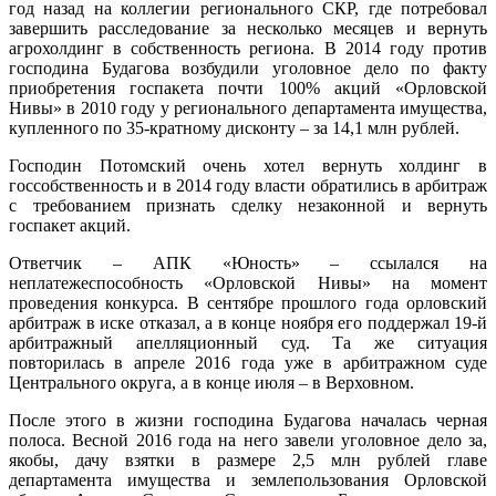
год назад на коллегии регионального СКР, где потребовал
завершить расследование за несколько месяцев и вернуть
агрохолдинг в собственность региона. В 2014 году против
господина Будагова возбудили уголовное дело по факту
приобретения госпакета почти 100% акций «Орловской
Нивы» в 2010 году у регионального департамента имущества,
купленного по 35-кратному дисконту – за 14,1 млн рублей.
Господин Потомский очень хотел вернуть холдинг в
госсобственность и в 2014 году власти обратились в арбитраж
с требованием признать сделку незаконной и вернуть
госпакет акций.
Ответчик – АПК «Юность» – ссылался на
неплатежеспособность «Орловской Нивы» на момент
проведения конкурса. В сентябре прошлого года орловский
арбитраж в иске отказал, а в конце ноября его поддержал 19-й
арбитражный апелляционный суд. Та же ситуация
повторилась в апреле 2016 года уже в арбитражном суде
Центрального округа, а в конце июля – в Верховном.
После этого в жизни господина Будагова началась черная
полоса. Весной 2016 года на него завели уголовное дело за,
якобы, дачу взятки в размере 2,5 млн рублей главе
департамента имущества и землепользования Орловской