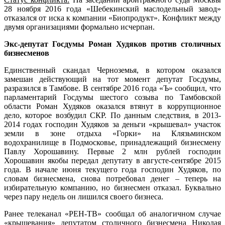
28 ноября 2016 года «Шебекинский маслодельный завод»
отказался от иска к компании «Биопродукт». Конфликт между
двумя организациями формально исчерпан.
Экс-депутат Госдумы Роман Худяков против столичных
бизнесменов
Единственный скандал Черноземья, в котором оказался
замешан действующий на тот момент депутат Госдумы,
разразился в Тамбове. В сентябре 2016 года «Ъ» сообщил, что
парламентарий Госдумы шестого созыва по Тамбовской
области Роман Худяков оказался втянут в коррупционное
дело, которое возбудил СКР. По данным следствия, в 2013-
2014 годах господин Худяков за деньги «крышевал» участок
земли в зоне отдыха «Горки» на Клязьминском
водохранилище в Подмосковье, принадлежащий бизнесмену
Павлу Хорошавину. Первые 2 млн рублей господин
Хорошавин якобы передал депутату в августе-сентябре 2015
года. В начале июня текущего года господин Худяков, по
словам бизнесмена, снова потребовал денег – теперь на
избирательную компанию, но бизнесмен отказал. Буквально
через пару недель он лишился своего бизнеса.
Ранее телеканал «РЕН-ТВ» сообщал об аналогичном случае
«крышевания» депутатом столичного бизнесмена Николая