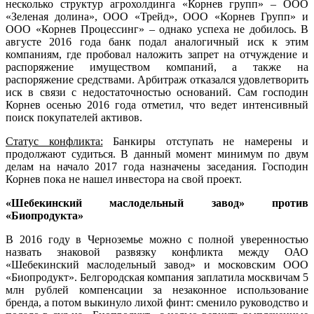
несколько структур агрохолдинга «Корнев групп» – ООО
«Зеленая долина», ООО «Трейд», ООО «Корнев Групп» и
ООО «Корнев Процессинг» – однако успеха не добилось. В
августе 2016 года банк подал аналогичный иск к этим
компаниям, где пробовал наложить запрет на отчуждение и
распоряжение имуществом компаний, а также на
распоряжение средствами. Арбитраж отказался удовлетворить
иск в связи с недостаточностью оснований. Сам господин
Корнев осенью 2016 года отметил, что ведет интенсивный
поиск покупателей активов.
Статус конфликта:
Банкиры отступать не намерены и
продолжают судиться. В данный момент минимум по двум
делам на начало 2017 года назначены заседания. Господин
Корнев пока не нашел инвестора на свой проект.
«Шебекинский маслодельный завод» против
«Биопродукта»
В 2016 году в Черноземье можно с полной уверенностью
назвать знаковой развязку конфликта между ОАО
«Шебекинский маслодельный завод» и московским ООО
«Биопродукт». Белгородская компания заплатила москвичам 5
млн рублей компенсации за незаконное использование
бренда, а потом выкинуло лихой финт: сменило руководство и