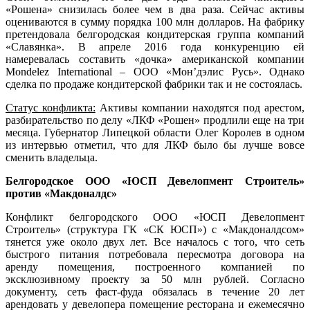
«Рошена» снизилась более чем в два раза. Сейчас активы
оцениваются в сумму порядка 100 млн долларов. На фабрику
претендовала белгородская кондитерская группа компаний
«Славянка». В апреле 2016 года конкуренцию ей
намеревалась составить «дочка» американской компании
Mondelеz International – ООО «Мон’дэлис Русь». Однако
сделка по продаже кондитерской фабрики так и не состоялась.
Статус конфликта:
Активы компании находятся под арестом,
разбирательство по делу «ЛКФ «Рошен» продлили еще на три
месяца. Губернатор Липецкой области Олег Королев в одном
из интервью отметил, что для ЛКФ было бы лучше вовсе
сменить владельца.
Белгородское ООО «ЮСП Девелопмент Строитель»
против «Макдоналдс»
Конфликт белгородского ООО «ЮСП Девелопмент
Строитель» (структура ГК «СК ЮСП») с «Макдоналдсом»
тянется уже около двух лет. Все началось с того, что сеть
быстрого питания потребовала пересмотра договора на
аренду помещения, построенного компанией по
эксклюзивному проекту за 50 млн рублей. Согласно
документу, сеть фаст-фуда обязалась в течение 20 лет
арендовать у девелопера помещение ресторана и ежемесячно