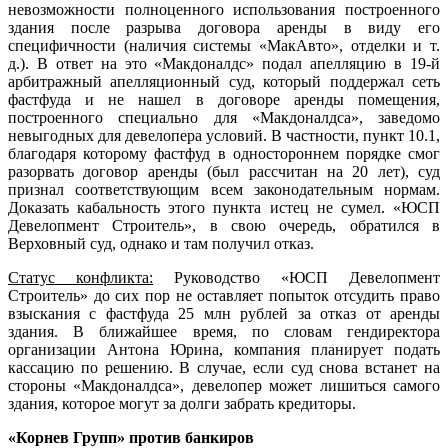
невозможности полноценного использования построенного
здания после разрыва договора аренды в виду его
специфичности (наличия системы «МакАвто», отделки и т.
д.). В ответ на это «Макдоналдс» подал апелляцию в 19-й
арбитражный апелляционный суд, который поддержал сеть
фастфуда и не нашел в договоре аренды помещения,
построенного специально для «Макдоналдса», заведомо
невыгодных для девелопера условий. В частности, пункт 10.1,
благодаря которому фастфуд в одностороннем порядке смог
разорвать договор аренды (был рассчитан на 20 лет), суд
признал соответствующим всем законодательным нормам.
Доказать кабальность этого пункта истец не сумел. «ЮСП
Девелопмент Строитель», в свою очередь, обратился в
Верховный суд, однако и там получил отказ.
Статус конфликта:
Руководство «ЮСП Девелопмент
Строитель» до сих пор не оставляет попыток отсудить право
взыскания с фастфуда 25 млн рублей за отказ от аренды
здания. В ближайшее время, по словам гендиректора
организации Антона Юрина, компания планирует подать
кассацию по решению. В случае, если суд снова встанет на
стороны «Макдоналдса», девелопер может лишиться самого
здания, которое могут за долги забрать кредиторы.
«Корнев Групп» против банкиров