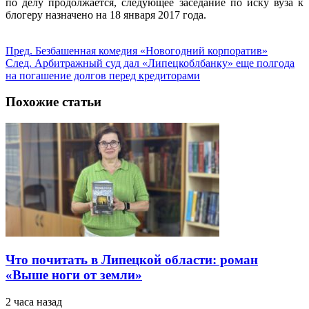
по делу продолжается, следующее заседание по иску вуза к
блогеру назначено на 18 января 2017 года.
Пред.
Безбашенная комедия «Новогодний корпоратив»
След.
Арбитражный суд дал «Липецкоблбанку» еще полгода
на погашение долгов перед кредиторами
Похожие статьи
Что почитать в Липецкой области: роман
«Выше ноги от земли»
2 часа назад