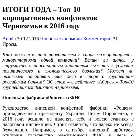
ИТОГИ ГОДА – Топ-10
корпоративных конфликтов
Черноземья в 2016 году
Admin
30.12.2016
Новости экономики
Комментарии
31
Просм.
Кто может выйти победителем в споре мажоритариев с
миноритариями одной компании? Велики ли шансы у
структуры с иностранным капиталом выжить в условиях
политического и экономического давления? Может ли
бизнесмен отстоять свое дело в споре с крупнейшим
российским банком? Об этом – в рейтинге «Абирега» Топ-10
крупнейших конфликтов Черноземья.
Липецкая фабрика «Рошен» и ФНС
Руководство липецкой конфетной фабрики «Рошен»,
принадлежащей президенту Украины Петру Порошенко, в
2016 году решило не изменять себе и вовсю судиться с
налоговой инспекцией. Стоит отметить, что далеко не всегда
безуспешно. Например, в сентябре липецкий арбитраж
отклонил ходатайство межрайонной ФНС в деле о