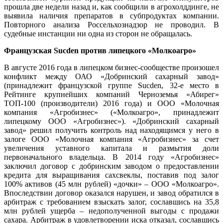
прошла две недели назад и, как сообщили в агрохолддинге, не
выявила наличия препаратов в субпродуктах компании.
Повторного анализа Россельхознадзор не проводил. В
судебные инстанции ни одна из сторон не обращалась.
Французская Sucden против липецкого «Молкоагро»
В августе 2016 года в липецком бизнес-сообществе произошел
конфликт между ОАО «Добринский сахарный завод»
(принадлежит французской группе Sucden, 32-е место в
Рейтинге крупнейших компаний Черноземья «Абирег»
ТОП-100 (производители) 2016 года) и ООО «Молочная
компания «Агробизнес» («Молкоагро», принадлежит
липецкому ООО «Агробизнес»). «Добринский сахарный
завод» решил получить контроль над находящимся у него в
залоге ООО «Молочная компания «Агробизнес» за счет
увеличения уставного капитала и размытия доли
первоначального владельца. В 2014 году «Агробизнес»
заключил договор с добринским заводом о предоставлении
кредита для выращивания сахсвеклы, поставив под залог
100% активов (45 млн рублей) «дочки» – ООО «Молкоагро».
Впоследствии договор оказался нарушен, и завод обратился в
арбитраж с требованием взыскать залог, сославшись на 35,8
млн рублей ущерба – недополученной выгоды с продажи
сахара. Арбитраж в удовлетворении иска отказал, сославшись