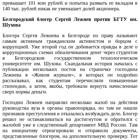
превышает 101 млн рублей и попытка размыть ее вкладом в
140 тыс. рублей никак не уменьшает долей акционера.
Белгородский блогер Сергей Лежнев против БГТУ им.
Шухова
Блогера Сергея Лежнева в Белгороде по праву называют
самым активным гражданским активистом и борцом с
коррупцией. Уже второй год он добивается правды в деле о
коррупционных схемах обналичивания денег через студентов
в Белгородском государственном технологическом
университете им. Шухова. Скандальная история началась с
публикации нескольких постов на страничке господина
Лежнева в «Живом журнале», в которых он подробно
рассказывал, как студентам перечисляли повышенные
стипендии, а затем, якобы, требовали вернуть начисленные
сверх нормы деньги.
Господин Лежнев направлял несколько жалоб на действия
руководства вуза в органы правопорядка, но там не нашли
признаков преступления и отказались возбуждать дело. Блогер
решил не останавливаться на достигнутом и обратился с
жалобой уже в следственный департамент МВД России. Там
на инициативу отреагировали и отправили документы,
представленные блогером, на дополнительную проверку. Тот