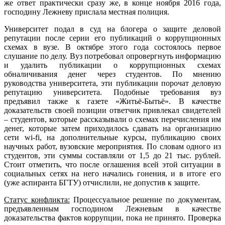
же ответ практически сразу же, в конце ноября 2016 года,
господину Лежневу прислала местная полиция.
Университет подал в суд на блогера о защите деловой
репутации после серии его публикаций о коррупционных
схемах в вузе. В октябре этого года состоялось первое
слушание по делу. Вуз потребовал опровергнуть информацию
и удалить публикации о коррупционных схемах
обналичивания денег через студентов. По мнению
руководства университета, эти публикации порочат деловую
репутацию университета. Подобные требования вуз
предъявил также к газете «Житьё-Бытьё». В качестве
доказательств своей позиции ответчик привлекал свидетелей
– студентов, которые рассказывали о схемах перечисления им
денег, которые затем приходилось сдавать на организацию
сети wi-fi, на дополнительные курсы, публикацию своих
научных работ, вузовские мероприятия. По словам одного из
студентов, эти суммы составляли от 1,5 до 21 тыс. рублей.
Стоит отметить, что после оглашения всей этой ситуации в
социальных сетях на него начались гонения, и в итоге его
(уже аспиранта БГТУ) отчислили, не допустив к защите.
Статус конфликта:
Процессуальное решение по документам,
предъявленным господином Лежневым в качестве
доказательства фактов коррупции, пока не принято. Проверка