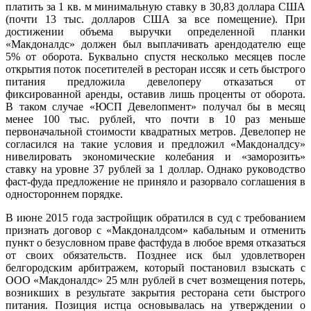
платить за 1 кв. м минимальную ставку в 30,83 доллара США
(почти 13 тыс. долларов США за все помещение). При
достижении объема выручки определенной планки
«Макдоналдс» должен был выплачивать арендодателю еще
5% от оборота. Буквально спустя несколько месяцев после
открытия поток посетителей в ресторан иссяк и сеть быстрого
питания предложила девелоперу отказаться от
фиксированной аренды, оставив лишь проценты от оборота.
В таком случае «ЮСП Девелопмент» получал бы в месяц
менее 100 тыс. рублей, что почти в 10 раз меньше
первоначальной стоимости квадратных метров. Девелопер не
согласился на такие условия и предложил «Макдоналдсу»
нивелировать экономические колебания и «заморозить»
ставку на уровне 37 рублей за 1 доллар. Однако руководство
фаст-фуда предложение не приняло и разорвало соглашения в
одностороннем порядке.
В июне 2015 года застройщик обратился в суд с требованием
признать договор с «Макдоналдсом» кабальным и отменить
пункт о безусловном праве фастфуда в любое время отказаться
от своих обязательств. Позднее иск был удовлетворен
белгородским арбитражем, который постановил взыскать с
ООО «Макдоналдс» 25 млн рублей в счет возмещения потерь,
возникших в результате закрытия ресторана сети быстрого
питания. Позиция истца основывалась на утверждении о