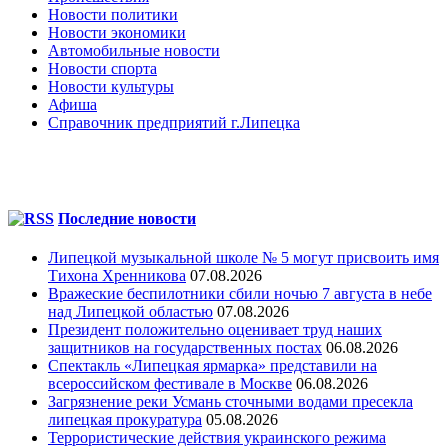
Новости политики
Новости экономики
Автомобильные новости
Новости спорта
Новости культуры
Афиша
Справочник предприятий г.Липецка
Последние новости
Липецкой музыкальной школе № 5 могут присвоить имя
Тихона Хренникова
07.08.2026
Вражеские беспилотники сбили ночью 7 августа в небе
над Липецкой областью
07.08.2026
Президент положительно оценивает труд наших
защитников на государственных постах
06.08.2026
Спектакль «Липецкая ярмарка» представили на
всероссийском фестивале в Москве
06.08.2026
Загрязнение реки Усмань сточными водами пресекла
липецкая прокуратура
05.08.2026
Террористические действия украинского режима