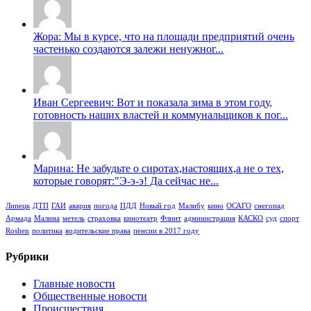
Жора: Мы в курсе, что на площади предприятий очень
частенько создаются залежи ненужног...
Иван Сергеевич: Вот и показала зима в этом году,
готовность наших властей и коммунальщиков к пог...
Марина: Не забудьте о сиротах,настоящих,а не о тех,
которые говорят:"Э-э-э! Да сейчас не...
Липецк
ДТП
ГАИ
авария
погода
ПДД
Новый год
Малибу
кино
ОСАГО
снегопад
Армада
Малина
метель
страховка
кинотеатр
Флинт
администрация
КАСКО
суд
спорт
Roshen
политика
водительские права
пенсии в 2017 году
Рубрики
Главные новости
Общественные новости
Происшествия