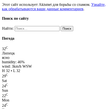
Этот сайт использует Akismet для борьбы со спамом.
Узнайте,
как обрабатываются ваши данные комментариев
.
Поиск по сайту
Найти:
Погода
C
32
Липецк
ясно
humidity: 46%
wind: 3km/h WSW
H 32 • L 32
C
29
Sat
C
24
Sun
C
22
Mon
C
24