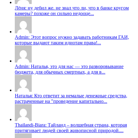
Лёня: ну дебил же. не знал что ли, что в банке кругом
камеры? похоже он сильно недооце...
Admin: Этот вопрос нужно задавать работникам ГАИ,
которые выдают таким идиотам права!...
Admin: Наталья, это для нас — это разворовывание
бюджета, для обычных смертных, а для в...
Наталья: Кто ответит за немалые денежные средства,
растраченные на "проведение капитально...
Thailandi-Biara: Тайланд – волшебная страна, которая
притягивает людей своей живописной природой....