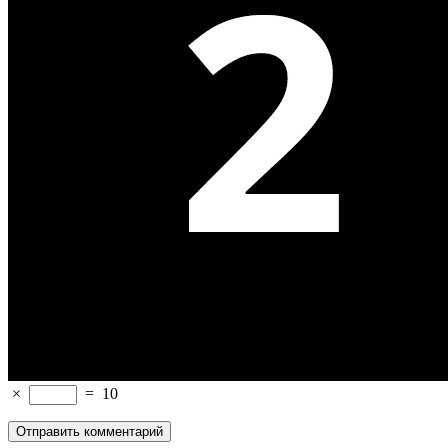
×
=
10