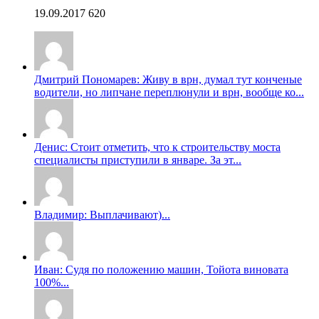
19.09.2017
620
Дмитрий Пономарев: Живу в врн, думал тут конченые
водители, но липчане переплюнули и врн, вообще ко...
Денис: Стоит отметить, что к строительству моста
специалисты приступили в январе. За эт...
Владимир: Выплачивают)...
Иван: Судя по положению машин, Тойота виновата
100%...