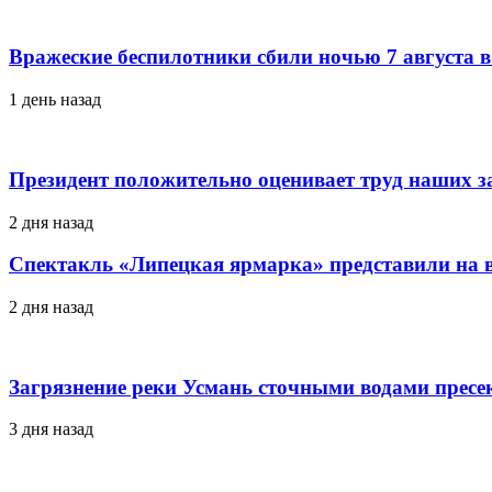
Вражеские беспилотники сбили ночью 7 августа в
1 день назад
Президент положительно оценивает труд наших з
2 дня назад
Спектакль «Липецкая ярмарка» представили на в
2 дня назад
Загрязнение реки Усмань сточными водами пресе
3 дня назад