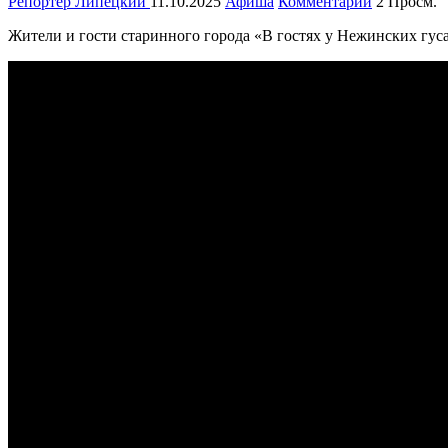
Репортёр Липецкий
11.10.2025
Афиша
Комментарии
2 Просм.
Жители и гости старинного города «В гостях у Нежинских гус