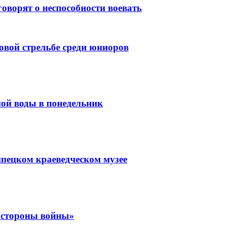
оворят о неспособности воевать
довой стрельбе среди юниоров
ной воды в понедельник
пецком краеведческом музее
е стороны войны»