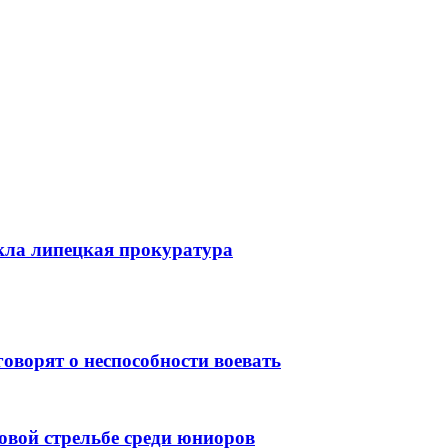
кла липецкая прокуратура
оворят о неспособности воевать
довой стрельбе среди юниоров