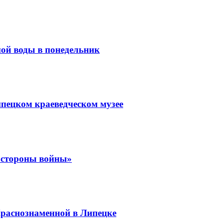
ной воды в понедельник
пецком краеведческом музее
е стороны войны»
Краснознаменной в Липецке