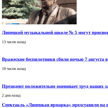
Липецкой музыкальной школе № 5 могут присво
13 часов назад
Вражеские беспилотники сбили ночью 7 августа в
18 часов назад
Президент положительно оценивает труд наших з
2 дня назад
Спектакль «Липецкая ярмарка» представили на в