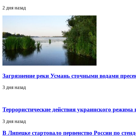
2 дня назад
Загрязнение реки Усмань сточными водами пресе
3 дня назад
Террористические действия украинского режима г
3 дня назад
В Липецке стартовало первенство России по стен