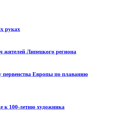
их руках
яч жителей Липецкого региона
зу первенства Европы по плаванию
е к 100-летию художника