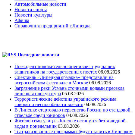
Автомобильные новости
Новости спорта
Новости культуры
Афиша
Справочник предприятий г.Липецка
Последние новости
Президент положительно оценивает труд наших
защитников на государственных постах
06.08.2026
Спектакль «Липецкая ярмарка» представили на
всероссийском фестивале в Москве
06.08.2026
Загрязнение реки Усмань сточными водами пресекла
липецкая прокуратура
05.08.2026
Террористические действия украинского режима
говорят о неспособности воевать
04.08.2026
В Липецке стартовало первенство России по стендовой
стрельбе среди юниоров
04.08.2026
Жители семи улиц в Липецке останутся без холодной
воды в понедельник
03.08.2026
Театрализованные программы будут ставить в Липецком