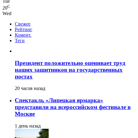
Tue
C
20
Wed
Свежее
Рейтинг
Комент.
Теги
Президент положительно оценивает труд
наших защитников на государственных
постах
20 часов назад
Спектакль «Липецкая ярмарка»
представили на всероссийском фестивале в
Москве
1 день назад