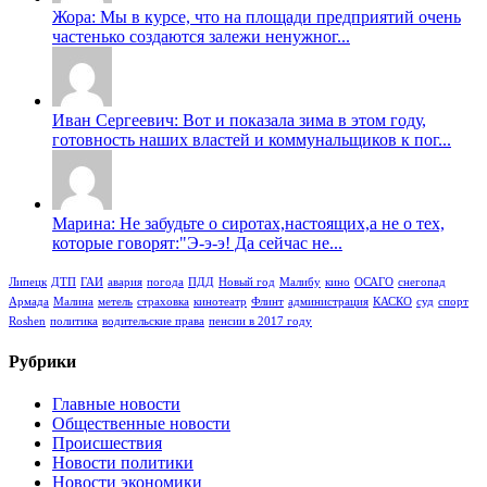
Жора: Мы в курсе, что на площади предприятий очень
частенько создаются залежи ненужног...
Иван Сергеевич: Вот и показала зима в этом году,
готовность наших властей и коммунальщиков к пог...
Марина: Не забудьте о сиротах,настоящих,а не о тех,
которые говорят:"Э-э-э! Да сейчас не...
Липецк
ДТП
ГАИ
авария
погода
ПДД
Новый год
Малибу
кино
ОСАГО
снегопад
Армада
Малина
метель
страховка
кинотеатр
Флинт
администрация
КАСКО
суд
спорт
Roshen
политика
водительские права
пенсии в 2017 году
Рубрики
Главные новости
Общественные новости
Происшествия
Новости политики
Новости экономики