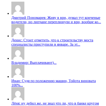
Дмитрий Пономарев: Живу в врн, думал тут конченые
водители, но липчане переплюнули и врн, вообще ко...
Денис: Стоит отметить, что к строительству моста
специалисты приступили в январе. За эт...
Владимир: Выплачивают)...
Иван: Судя по положению машин, Тойота виновата
100%...
Лёня: ну дебил же. не знал что ли, что в банке кругом