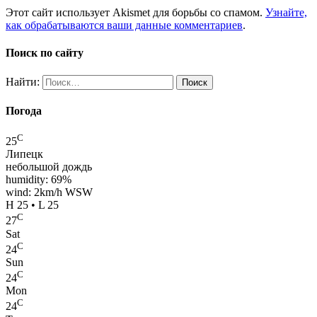
Этот сайт использует Akismet для борьбы со спамом.
Узнайте,
как обрабатываются ваши данные комментариев
.
Поиск по сайту
Найти:
Погода
C
25
Липецк
небольшой дождь
humidity: 69%
wind: 2km/h WSW
H 25 • L 25
C
27
Sat
C
24
Sun
C
24
Mon
C
24