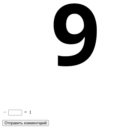
−
=
1