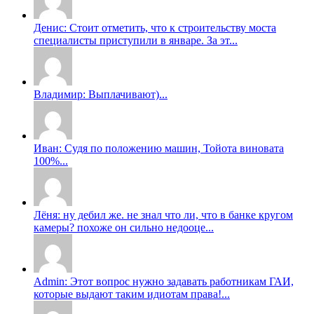
Денис: Стоит отметить, что к строительству моста
специалисты приступили в январе. За эт...
Владимир: Выплачивают)...
Иван: Судя по положению машин, Тойота виновата
100%...
Лёня: ну дебил же. не знал что ли, что в банке кругом
камеры? похоже он сильно недооце...
Admin: Этот вопрос нужно задавать работникам ГАИ,
которые выдают таким идиотам права!...