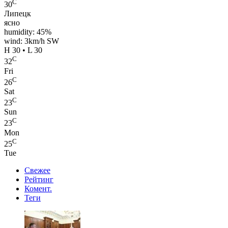
C
30
Липецк
ясно
humidity: 45%
wind: 3km/h SW
H 30 • L 30
C
32
Fri
C
26
Sat
C
23
Sun
C
23
Mon
C
25
Tue
Свежее
Рейтинг
Комент.
Теги