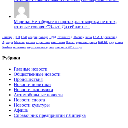
Марина: Не забудьте о сиротах,настоящих,а не о тех,
которые говорят:"Э-э-э! Да сейчас не...
Липецк
ДТП
ГАИ
авария
погода
ПДД
Новый год
Малибу
кино
ОСАГО
снегопад
Армада
Малина
метель
страховка
кинотеатр
Флинт
администрация
КАСКО
суд
спорт
Roshen
политика
водительские права
пенсии в 2017 году
Рубрики
Главные новости
Общественные новости
Происшествия
Новости политики
Новости экономики
Автомобильные новости
Новости спорта
Новости культуры
Афиша
Справочник предприятий г.Липецка