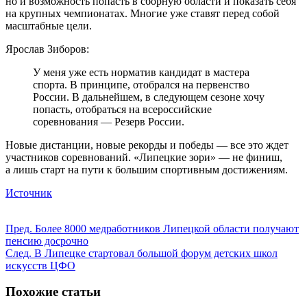
но и возможность попасть в сборную области и показать себя
на крупных чемпионатах. Многие уже ставят перед собой
масштабные цели.
Ярослав Зиборов:
У меня уже есть норматив кандидат в мастера
спорта. В принципе, отобрался на первенство
России. В дальнейшем, в следующем сезоне хочу
попасть, отобраться на всероссийские
соревнования — Резерв России.
Новые дистанции, новые рекорды и победы — все это ждет
участников соревнований. «Липецкие зори» — не финиш,
а лишь старт на пути к большим спортивным достижениям.
Источник
Пред.
Более 8000 медработников Липецкой области получают
пенсию досрочно
След.
В Липецке стартовал большой форум детских школ
искусств ЦФО
Похожие статьи