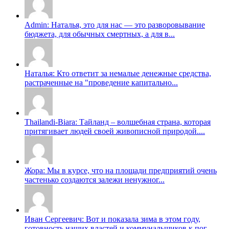
Admin: Наталья, это для нас — это разворовывание
бюджета, для обычных смертных, а для в...
Наталья: Кто ответит за немалые денежные средства,
растраченные на "проведение капитально...
Thailandi-Biara: Тайланд – волшебная страна, которая
притягивает людей своей живописной природой....
Жора: Мы в курсе, что на площади предприятий очень
частенько создаются залежи ненужног...
Иван Сергеевич: Вот и показала зима в этом году,
готовность наших властей и коммунальщиков к пог...