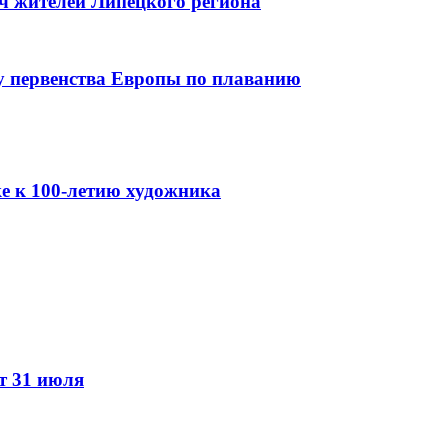
яч жителей Липецкого региона
зу первенства Европы по плаванию
е к 100-летию художника
т 31 июля