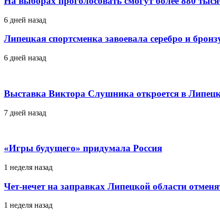
На выборах проголосовать смогут более 880 тыс
6 дней назад
Липецкая спортсменка завоевала серебро и брон
6 дней назад
Выставка Виктора Слушника откроется в Липецк
7 дней назад
«Игры будущего» придумала Россия
1 неделя назад
Чет-нечет на заправках Липецкой области отменя
1 неделя назад