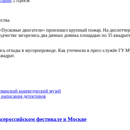
тарии
2 Просм.
«Пусковые двигатели» произошел крупный пожар. На диспетчерс
оводчестве загорелись два дачных домика площадью по 35 квадр
лись отходы в мусоропроводе. Как уточнили в пресс-службе ГУ 
вадрат.
сманский краеведческий музей
е написания детективов
сероссийском фестивале в Москве