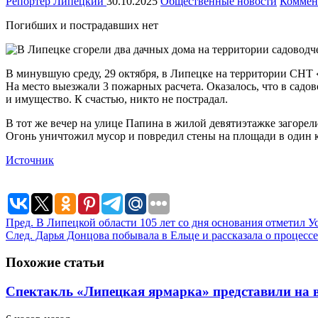
Репортёр Липецкий
30.10.2025
Общественные новости
Коммен
Погибших и пострадавших нет
В минувшую среду, 29 октября, в Липецке на территории СНТ 
На место выезжали 3 пожарных расчета. Оказалось, что в сад
и имущество. К счастью, никто не пострадал.
В тот же вечер на улице Папина в жилой девятиэтажке загоре
Огонь уничтожил мусор и повредил стены на площади в один к
Источник
Пред.
В Липецкой области 105 лет со дня основания отметил У
След.
Дарья Донцова побывала в Ельце и рассказала о процесс
Похожие статьи
Спектакль «Липецкая ярмарка» представили на в