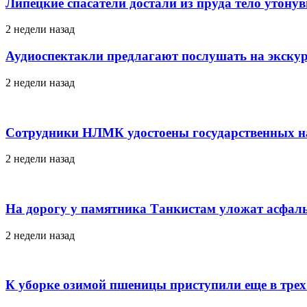
Липецкие спасатели достали из пруда тело утону
2 недели назад
Аудиоспектакли предлагают послушать на экскур
2 недели назад
Сотрудники НЛМК удостоены государственных н
2 недели назад
На дорогу у памятника Танкистам уложат асфаль
2 недели назад
К уборке озимой пшеницы приступили еще в трех