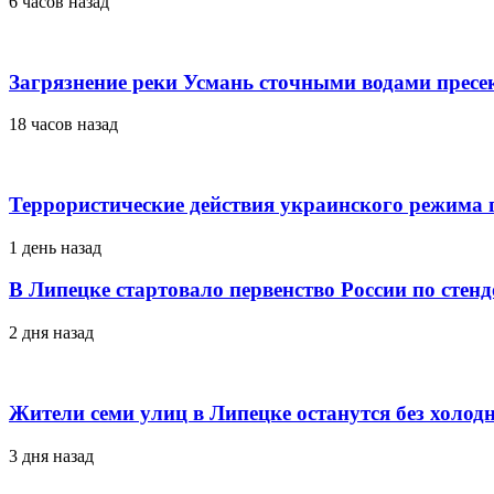
6 часов назад
Загрязнение реки Усмань сточными водами пресе
18 часов назад
Террористические действия украинского режима г
1 день назад
В Липецке стартовало первенство России по стен
2 дня назад
Жители семи улиц в Липецке останутся без холод
3 дня назад