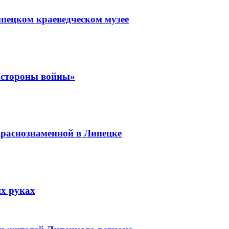
пецком краеведческом музее
е стороны войны»
Краснознаменной в Липецке
их руках