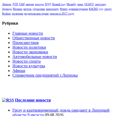
Липецк
ДТП
ГАИ
авария
погода
ПДД
Новый год
Малибу
кино
ОСАГО
снегопад
Армада
Малина
метель
страховка
кинотеатр
Флинт
администрация
КАСКО
суд
спорт
Roshen
политика
водительские права
пенсии в 2017 году
Рубрики
Главные новости
Общественные новости
Происшествия
Новости политики
Новости экономики
Автомобильные новости
Новости спорта
Новости культуры
Афиша
Справочник предприятий г.Липецка
Последние новости
Грозу и кратковременный дождь ожидают в Липецкой
области 9 августа
09.08.2026