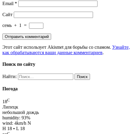
Email
*
Сайт
семь
+
1
=
Этот сайт использует Akismet для борьбы со спамом.
Узнайте,
как обрабатываются ваши данные комментариев
.
Поиск по сайту
Найти:
Погода
C
18
Липецк
небольшой дождь
humidity: 93%
wind: 4km/h N
H 18 • L 18
C