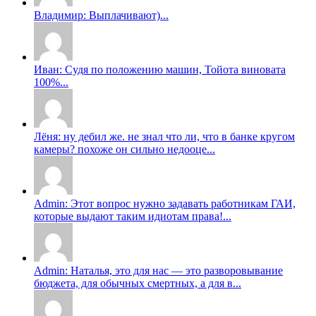
Владимир: Выплачивают)...
Иван: Судя по положению машин, Тойота виновата
100%...
Лёня: ну дебил же. не знал что ли, что в банке кругом
камеры? похоже он сильно недооце...
Admin: Этот вопрос нужно задавать работникам ГАИ,
которые выдают таким идиотам права!...
Admin: Наталья, это для нас — это разворовывание
бюджета, для обычных смертных, а для в...