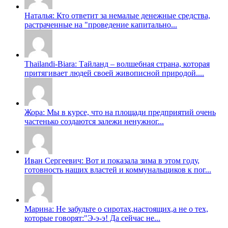
Наталья: Кто ответит за немалые денежные средства,
растраченные на "проведение капитально...
Thailandi-Biara: Тайланд – волшебная страна, которая
притягивает людей своей живописной природой....
Жора: Мы в курсе, что на площади предприятий очень
частенько создаются залежи ненужног...
Иван Сергеевич: Вот и показала зима в этом году,
готовность наших властей и коммунальщиков к пог...
Марина: Не забудьте о сиротах,настоящих,а не о тех,
которые говорят:"Э-э-э! Да сейчас не...