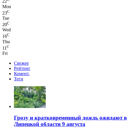
22
Mon
C
23
Tue
C
20
Wed
C
16
Thu
C
11
Fri
Свежее
Рейтинг
Комент.
Теги
Грозу и кратковременный дождь ожидают в
Липецкой области 9 августа